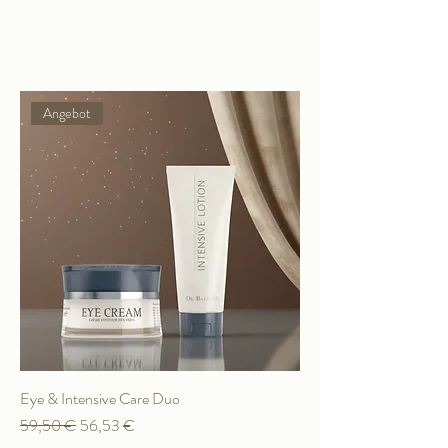
Filtern & sortieren
Angebot
Eye & Intensive Care Duo
Standardpreis
Sale-Preis
59,50 €
56,53 €