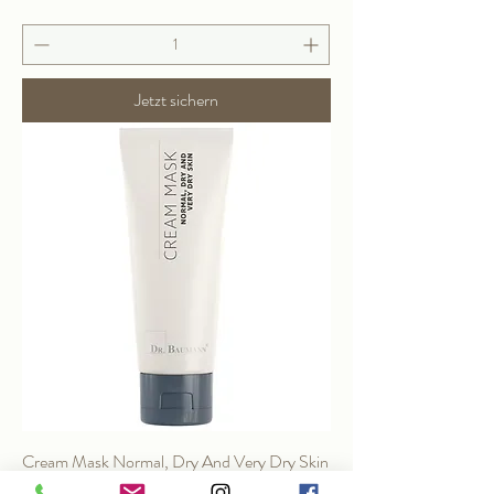
Jetzt sichern
Cream Mask Normal, Dry And Very Dry Skin
Preis
42,00 €