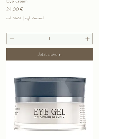
Eye Cream
Preis
24,00 €
inkl. MwSt.
|
zzgl. Versand
Jetzt sichern