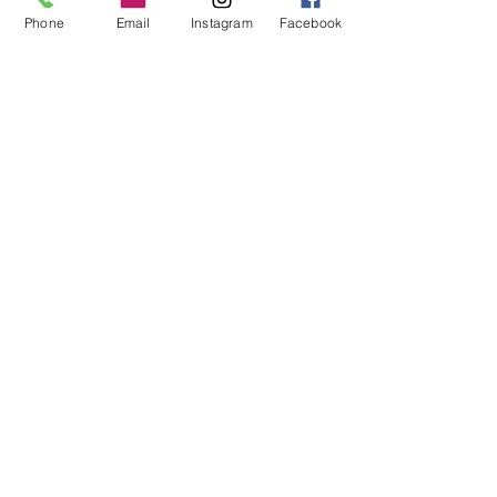
Phone
Email
Instagram
Facebook
inkl. MwSt.
|
zzgl. Versand
Jetzt sichern
Neu