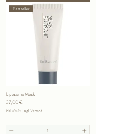
Bestseller
Liposome Mask
Preis
37,00 €
inkl. MwSt.
|
zzgl. Versand