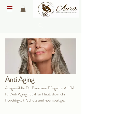
Anti Aging
Ausgewählte Dr. Baumann Pflege bei AURA
für Anti Aging. Ideal für Haut, die mehr
Feuchtigkeit, Schutz und hochwertige
Wirkstoffpflege braucht, um frischer, glatter
Alle Produkte
Ampullen
Angebot
Augenpflege
und gepflegter zu wirken.