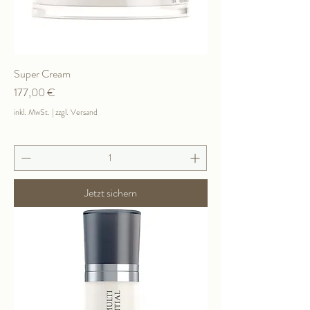
Super Cream
Preis
177,00 €
inkl. MwSt.
|
zzgl. Versand
Jetzt sichern