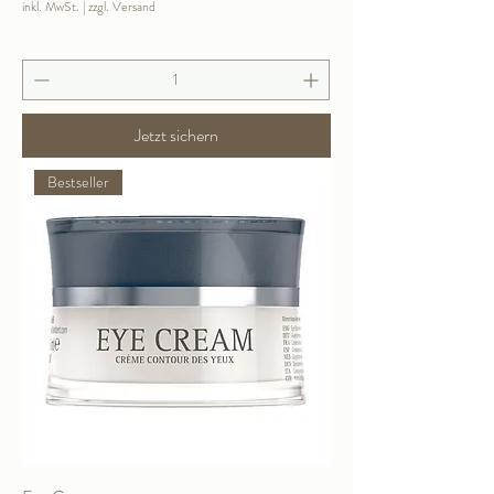
inkl. MwSt.
|
zzgl. Versand
Jetzt sichern
Bestseller