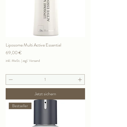
Liposome Multi Active Essential
Preis
69,00 €
inkl. MwSt.
|
zzgl. Versand
Jetzt sichern
Bestseller