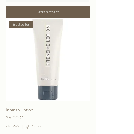
Jetzt sichern
Bestseller
Intensiv Lotion
Preis
35,00 €
inkl. MwSt.
|
zzgl. Versand