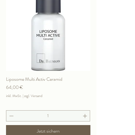
Liposome Multi Activ Ceramid
Preis
64,00 €
inkl. MwSt.
|
zzgl. Versand
Jetzt sichern