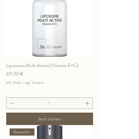
Liposome Multi Active (Vitamin E+C)
Preis
69,00 €
inkl. MwSt.
|
zzgl. Versand
Jetzt sichern
Bestseller