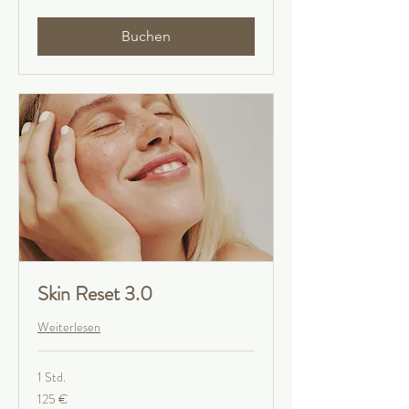
Buchen
Skin Reset 3.0
Weiterlesen
1 Std.
125
125 €
Euro