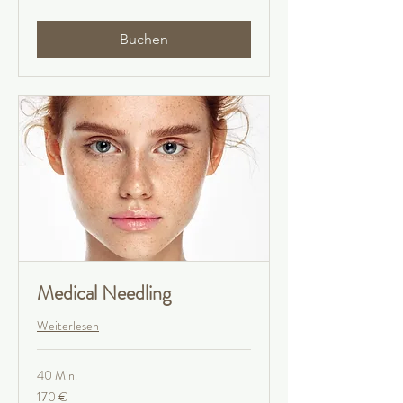
Buchen
Medical Needling
Weiterlesen
40 Min.
170
170 €
Euro