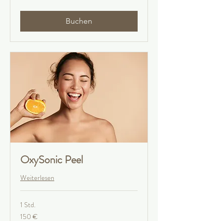
Buchen
OxySonic Peel
Weiterlesen
1 Std.
150
150 €
Euro