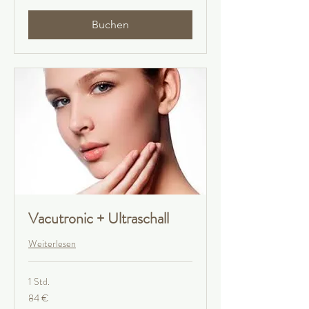
Buchen
Vacutronic + Ultraschall
Weiterlesen
1 Std.
84
84 €
Euro