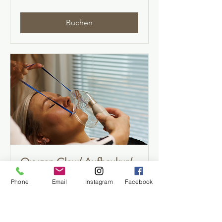
Buchen
Oxygen Glow/ Aufbaukur/
5 Behandlungen
Phone
Email
Instagram
Facebook
Weiterlesen