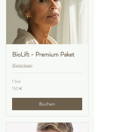
BioLift - Premium Paket
Weiterlesen
1 Std.
150
150 €
Euro
Buchen