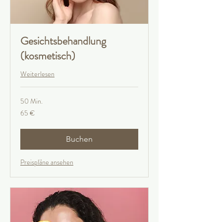
Gesichtsbehandlung
(kosmetisch)
Weiterlesen
50 Min.
65
65 €
Euro
Buchen
Preispläne ansehen