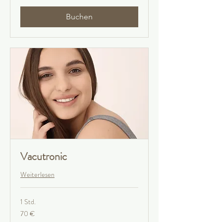
Buchen
Vacutronic
Weiterlesen
1 Std.
70
70 €
Euro