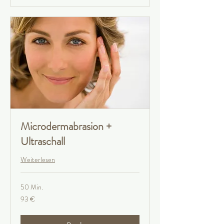
Microdermabrasion +
Ultraschall
Weiterlesen
50 Min.
93
93 €
Euro