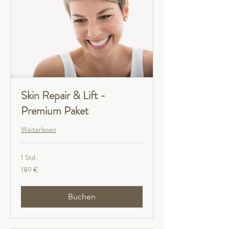
Skin Repair & Lift -
Premium Paket
Weiterlesen
1 Std.
189
189 €
Euro
Buchen