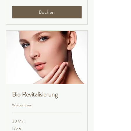
Buchen
Bio Revitalisierung
Weiterlesen
30 Min.
125
125 €
Euro