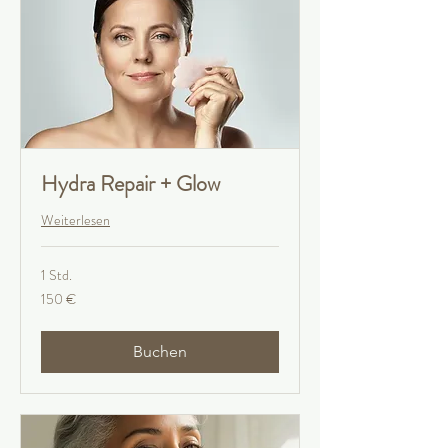
Hydra Repair + Glow
Weiterlesen
1 Std.
150
150 €
Euro
Buchen