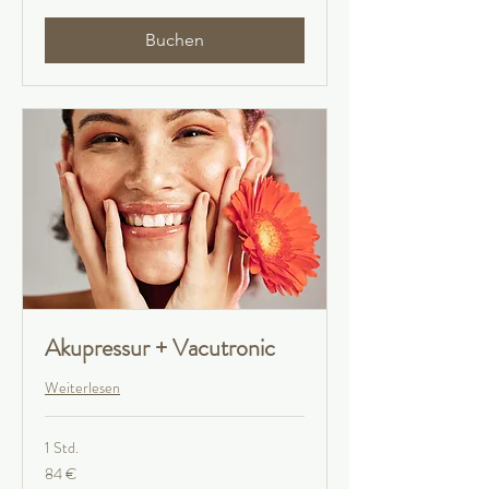
Buchen
Akupressur + Vacutronic
Weiterlesen
1 Std.
84
84 €
Euro