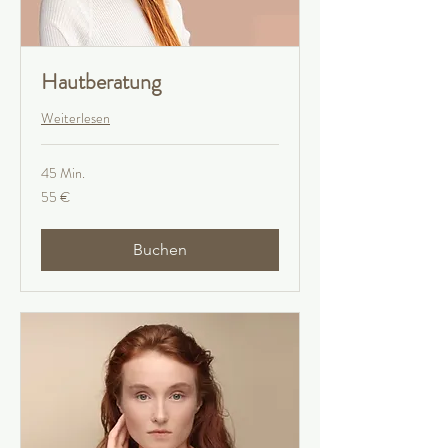
Hautberatung
Weiterlesen
45 Min.
55
55 €
Euro
Buchen