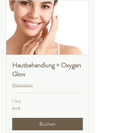
Hautbehandlung + Oxygen
Glow
Weiterlesen
1 Std.
84
84 €
Euro
Buchen