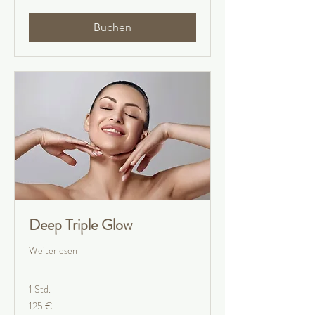
Buchen
Deep Triple Glow
Weiterlesen
1 Std.
125
125 €
Euro