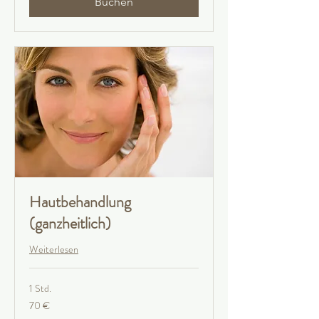
Buchen
Hautbehandlung
(ganzheitlich)
Weiterlesen
1 Std.
70
70 €
Euro