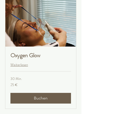
Oxygen Glow
Weiterlesen
30 Min.
25
25 €
Euro
Buchen