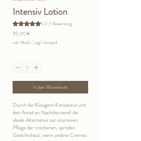
Intensiv Lotion
Das Rating beträgt 5.0 von fünf Sternen, basierend auf 1
5.0 | 1 Bewertung
Preis
35,00 €
inkl. MwSt.
|
zzgl. Versand
Anzahl
*
In den Warenkorb
Durch die flüssigere Konsistenz und
den Anteil an Nachtkerzenöl die
ideale Alternative zur intensiven
Pflege der trockenen, spröden
Gesichtshaut, wenn andere Cremes