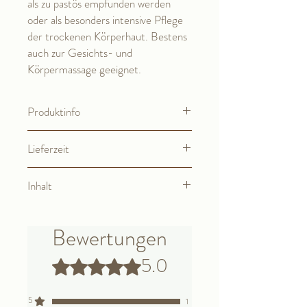
als zu pastös empfunden werden
oder als besonders intensive Pflege
der trockenen Körperhaut. Bestens
auch zur Gesichts- und
Körpermassage geeignet.
Produktinfo
Um den bestmöglichen Erfolg mit der DR.
Lieferzeit
BAUMANN Gesichtspflege zu erzielen,
sollte vor Anwendung der entsprechenden
2-3 Werktage
DR. BAUMANN Creme eines
Inhalt
der
LIPOSOME MULTI
ACTIVE
Präparate (siehe Basispflege)
75 ml
aufgetragen werden.
Bewertungen
5.0
Mit 5 von 5 Sternen bewertet.
5
1