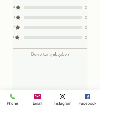
4
0
3
0
2
0
1
0
Bewertung abgeben
Alle Sterne, Relevanteste
1 Bewertung
Phone
Email
Instagram
Facebook
Svenja Maldoff
•
30. Apr.
Mit 5 von 5 Sternen bewertet.
Klasse
Das Produkt hat sich einfach nur