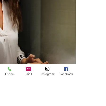
Phone
Email
Instagram
Facebook