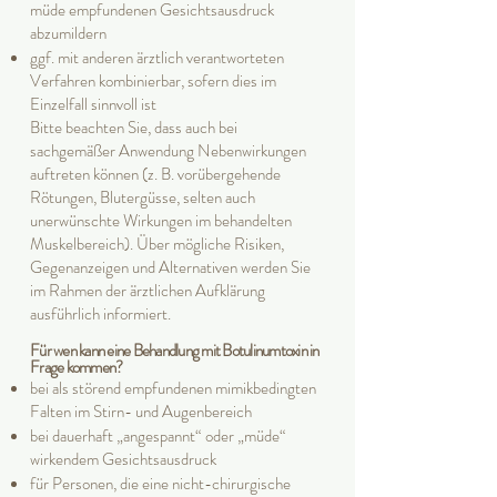
müde empfundenen Gesichtsausdruck
abzumildern
ggf. mit anderen ärztlich verantworteten
Verfahren kombinierbar, sofern dies im
Einzelfall sinnvoll ist
Bitte beachten Sie, dass auch bei
sachgemäßer Anwendung Nebenwirkungen
auftreten können (z. B. vorübergehende
Rötungen, Blutergüsse, selten auch
unerwünschte Wirkungen im behandelten
Muskelbereich). Über mögliche Risiken,
Gegenanzeigen und Alternativen werden Sie
im Rahmen der ärztlichen Aufklärung
ausführlich informiert.
Für wen kann eine Behandlung mit Botulinumtoxin in
Frage kommen?
bei als störend empfundenen mimikbedingten
Falten im Stirn- und Augenbereich
bei dauerhaft „angespannt“ oder „müde“
wirkendem Gesichtsausdruck
für Personen, die eine nicht-chirurgische