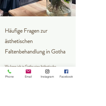
Häufige Fragen zur
ästhetischen
Faltenbehandlung in Gotha
Wo kann ich in Gotha eine ästhetische
Faltenbehandlung durchführen lassen?​
Phone
Email
Instagram
Facebook
Im Aura Hautzentrum Gotha erhalten Kundinnen
eine individuelle Beratung
zu ästhetischen Behandlungen, Hautqualität und
passenden Pflegekonzepten. Medizinische