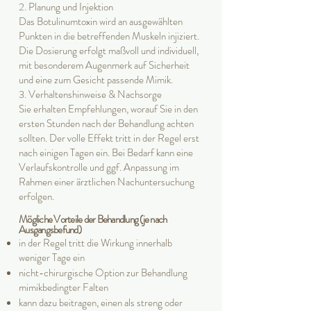
2. Planung und Injektion
Das Botulinumtoxin wird an ausgewählten
Punkten in die betreffenden Muskeln injiziert.
Die Dosierung erfolgt maßvoll und individuell,
mit besonderem Augenmerk auf Sicherheit
und eine zum Gesicht passende Mimik.
3. Verhaltenshinweise & Nachsorge
Sie erhalten Empfehlungen, worauf Sie in den
ersten Stunden nach der Behandlung achten
sollten. Der volle Effekt tritt in der Regel erst
nach einigen Tagen ein. Bei Bedarf kann eine
Verlaufskontrolle und ggf. Anpassung im
Rahmen einer ärztlichen Nachuntersuchung
erfolgen.
Mögliche Vorteile der Behandlung (je nach
Ausgangsbefund)
in der Regel tritt die Wirkung innerhalb
weniger Tage ein
nicht-chirurgische Option zur Behandlung
mimikbedingter Falten
kann dazu beitragen, einen als streng oder