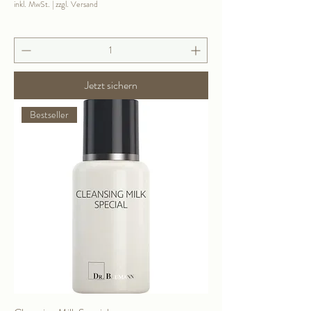
inkl. MwSt.
|
zzgl. Versand
Jetzt sichern
Bestseller