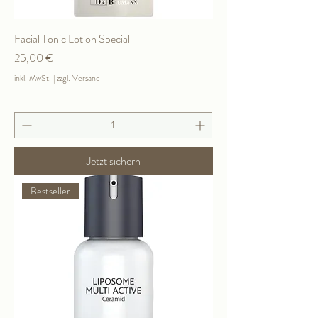
Facial Tonic Lotion Special
Preis
25,00 €
inkl. MwSt.
|
zzgl. Versand
Jetzt sichern
Bestseller