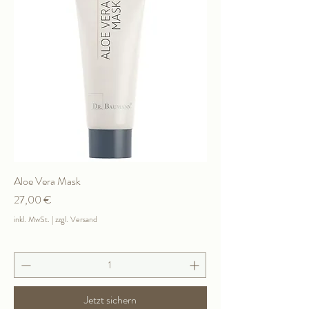
Aloe Vera Mask
Preis
27,00 €
inkl. MwSt.
|
zzgl. Versand
Jetzt sichern