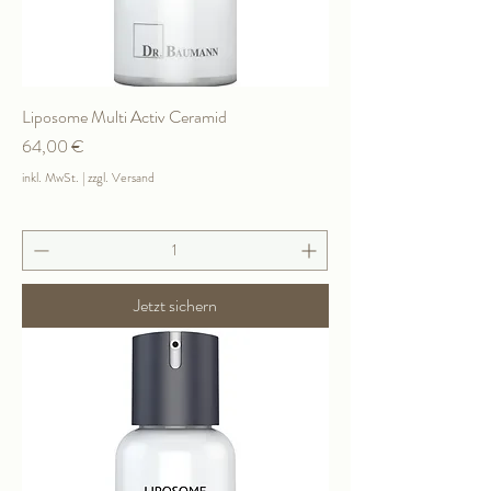
Liposome Multi Activ Ceramid
Preis
64,00 €
inkl. MwSt.
|
zzgl. Versand
Jetzt sichern