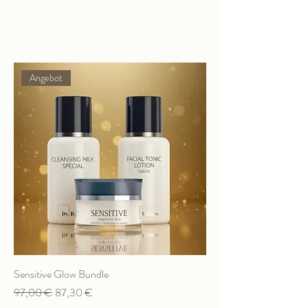
Filtern & sortieren
Angebot
Sensitive Glow Bundle
Standardpreis
Sale-Preis
97,00 €
87,30 €