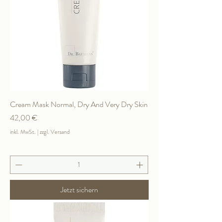
Cream Mask Normal, Dry And Very Dry Skin
Preis
42,00 €
inkl. MwSt.
|
zzgl. Versand
Jetzt sichern