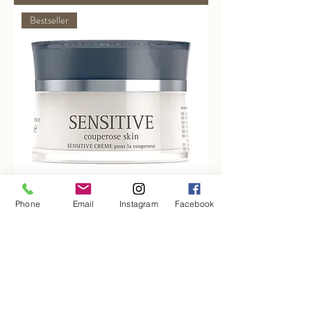
Bestseller
Phone
Email
Instagram
Facebook
Sensitiv Couperose Skin
Preis
39,00 €
inkl. MwSt.
|
zzgl. Versand