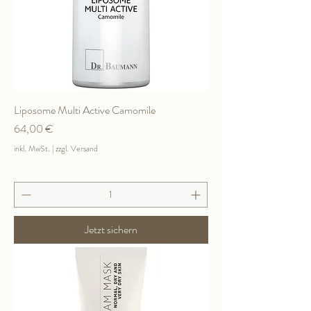
Liposome Multi Active Camomile
Preis
64,00 €
inkl. MwSt.
|
zzgl. Versand
Jetzt sichern