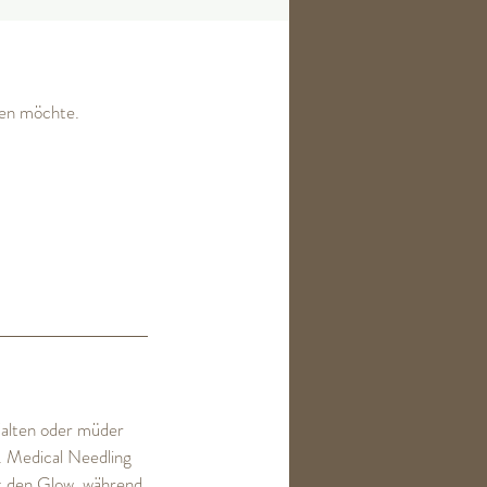
ffen möchte.
Falten oder müder
n. Medical Needling
rt den Glow, während