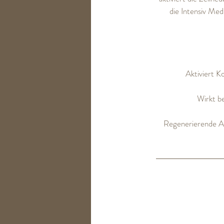
die Intensiv Med
Aktiviert K
Wirkt be
Regenerierende Au