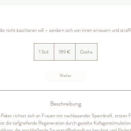
ie nicht kaschieren will – sondern sich von innen erneuern und stra
189
Euro
1 Std.
1
189 €
Gotha
S
t
d
Weiter
Beschreibung
aket richtet sich an Frauen mit nachlassender Spannkraft, ersten 
 ist die tiefgreifende Regeneration durch gezielte Kollagenstimulatio
eubildung, die anschließende Sauerstoffbehandlung beruhigt und förde