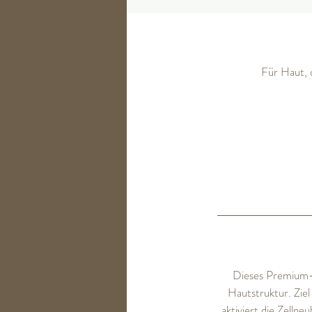
Für Haut, d
Dieses Premium-P
Hautstruktur. Ziel
aktiviert die Zelln