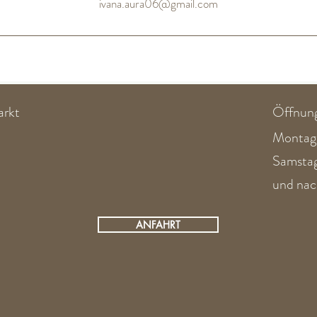
ivana.aura06@gmail.com
arkt
Öffnung
Montag 
​​Samst
und nac
ANFAHRT