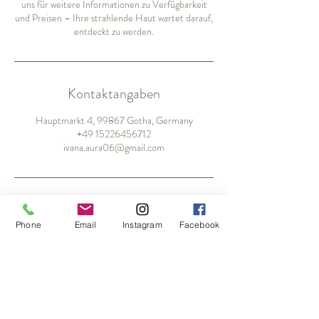
uns für weitere Informationen zu Verfügbarkeit
und Preisen – Ihre strahlende Haut wartet darauf,
entdeckt zu werden.
Kontaktangaben
Hauptmarkt 4, 99867 Gotha, Germany
+49 15226456712
ivana.aura06@gmail.com
Phone
Email
Instagram
Facebook
Hauptmarkt 4/ Eingang Buttermarkt
99867 Gotha
Tel.:
0152 26456712