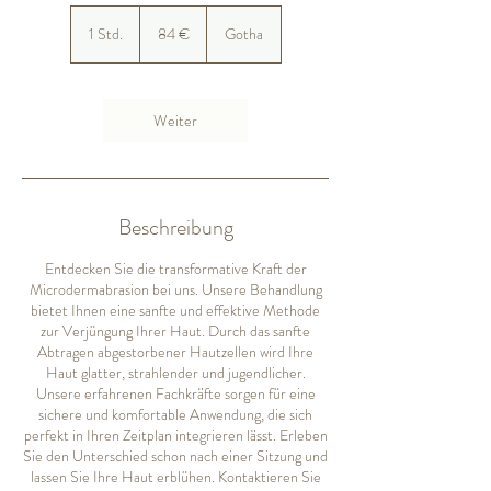
84
Euro
1 Std.
1
84 €
Gotha
S
t
d
Weiter
Beschreibung
Entdecken Sie die transformative Kraft der
Microdermabrasion bei uns. Unsere Behandlung
bietet Ihnen eine sanfte und effektive Methode
zur Verjüngung Ihrer Haut. Durch das sanfte
Abtragen abgestorbener Hautzellen wird Ihre
Haut glatter, strahlender und jugendlicher.
Unsere erfahrenen Fachkräfte sorgen für eine
sichere und komfortable Anwendung, die sich
perfekt in Ihren Zeitplan integrieren lässt. Erleben
Sie den Unterschied schon nach einer Sitzung und
lassen Sie Ihre Haut erblühen. Kontaktieren Sie