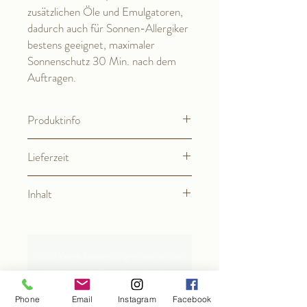
zusätzlichen Öle und Emulgatoren,
dadurch auch für Sonnen-Allergiker
bestens geeignet, maximaler
Sonnenschutz 30 Min. nach dem
Auftragen.
Produktinfo
Ingredients (INCI-Deklaration der
Lieferzeit
Inhaltsstoffe):
Aqua, Butylene Glycol, Ethylhexylsalicylat,
2-3 Werktage
Isostearyl Alcohol (and) Butylene Glycol
Inhalt
Cocoate (and) Ethylcellulose, D-alpha-
Tocopheryl Acetate, Bis-
200 ml
Ethylhexyloxyphenol Methoxyphenyl
Triazine, Diethylamino Hydroxybenzoyl
Noch keine Bewertungen vorhanden
Hexyl Benzoate, Titanium Dioxide (and)
Jetzt die erste Bewertung abgeben.
Alumina (and) Simethicone (nano), Dimer
Dilinoleyl/Dimethylcarbonate Copolymer,
Phone
Email
Instagram
Facebook
Ethylhexyl Triazone, Xanthan Gum,