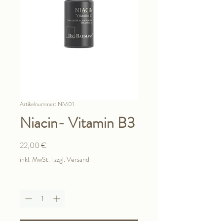
Artikelnummer: NiVi01
Niacin- Vitamin B3
Preis
22,00 €
inkl. MwSt.
|
zzgl. Versand
Anzahl
*