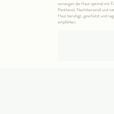
versorgen die Haut optimal mit F
Panthenol, Nachtkerzenöl und nat
Haut beruhigt, geschützt und reg
empfehlen.
Hauptmarkt 4/ Eingang Butterm
99867 Gotha
Tel.:
0152 26456712
Mail:
ivana.aura06@gmail.com