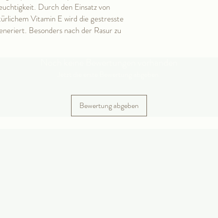
euchtigkeit. Durch den Einsatz von
ürlichem Vitamin E wird die gestresste
eneriert. Besonders nach der Rasur zu
Noch keine Bewertungen vorhanden
Jetzt die erste Bewertung abgeben.
Bewertung abgeben
arkt
Öffnung
Montag 
​​Samst
und nac