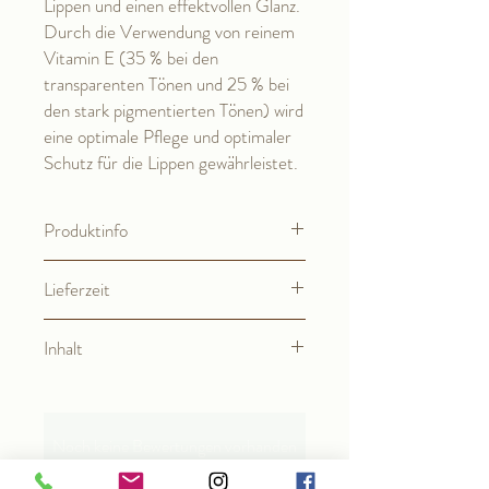
Lippen und einen effektvollen Glanz.
Durch die Verwendung von reinem
Vitamin E (35 % bei den
transparenten Tönen und 25 % bei
den stark pigmentierten Tönen) wird
eine optimale Pflege und optimaler
Schutz für die Lippen gewährleistet.
Produktinfo
Ingredients (INCI-Deklaration der
Lieferzeit
Inhaltsstoffe):
Dimer Dilinoleyl/Dimethylcarbonate
2-3 Werktage
Copolymer, Squalane, D-alpha-
Inhalt
Tocopheryl Acetate, Bis-Diglyceryl
Polyacyladipate-2, Hydrogenated Castor
4,5 ml Flasche
Oil, D-mixed-Tocopherols, Ricinus
Communis Oil, Mica, (+/-) CI 77491,
Noch keine Bewertungen vorhanden
(+/-) CI 45410
Jetzt die erste Bewertung abgeben.