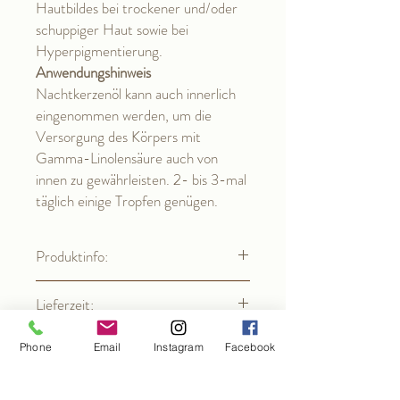
Hautbildes bei trockener und/oder
schuppiger Haut sowie bei
Hyperpigmentierung.
Anwendungshinweis
Nachtkerzenöl kann auch innerlich
eingenommen werden, um die
Versorgung des Körpers mit
Gamma-Linolensäure auch von
innen zu gewährleisten. 2- bis 3-mal
täglich einige Tropfen genügen.
Produktinfo:
Ingredients (INCI-Deklaration der
Lieferzeit:
Inhaltsstoffe):
Aqua, Butylene Glycol, Alcohol, Urea,
2 - 3 Werktage
Panthenol, Sodium Lactate, Lactic Acid,
Phone
Email
Instagram
Facebook
Inhalt:
Sodium Hyaluronate, Allantoin, Xanthan
Gum, Sodium Hydroxide, Cichorium
7 ml