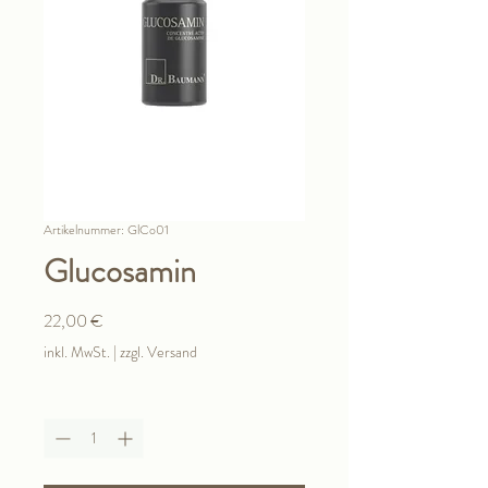
Artikelnummer: GlCo01
Glucosamin
Preis
22,00 €
inkl. MwSt.
|
zzgl. Versand
Anzahl
*