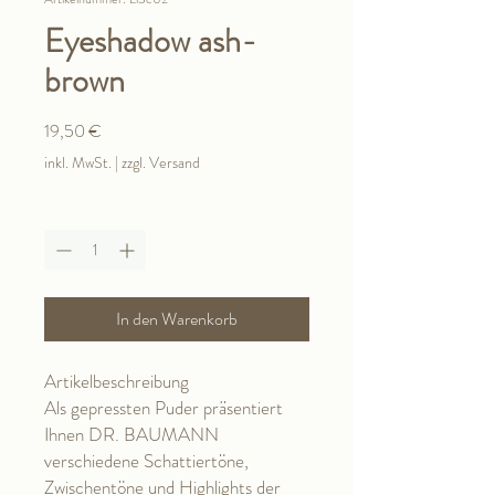
Eyeshadow ash-
brown
Preis
19,50 €
inkl. MwSt.
|
zzgl. Versand
Anzahl
*
In den Warenkorb
Artikelbeschreibung
Als gepressten Puder präsentiert
Ihnen DR. BAUMANN
verschiedene Schattiertöne,
Zwischentöne und Highlights der