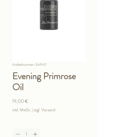
Artikelnummer: EvPr01
Evening Primrose
Oil
Preis
19,00 €
inkl. MwSt.
|
zzgl. Versand
Anzahl
*