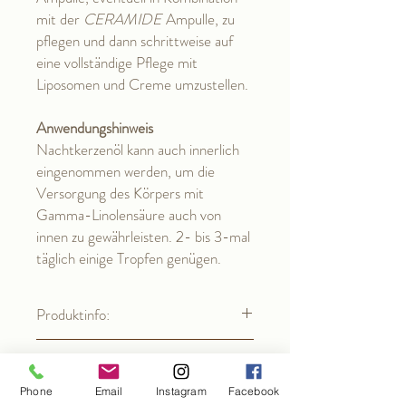
mit der
CERAMIDE
Ampulle, zu
pflegen und dann schrittweise auf
eine vollständige Pflege mit
Liposomen und Creme umzustellen.
Anwendungshinweis
Nachtkerzenöl kann auch innerlich
eingenommen werden, um die
Versorgung des Körpers mit
Gamma-Linolensäure auch von
innen zu gewährleisten. 2- bis 3-mal
täglich einige Tropfen genügen.
Produktinfo:
Ingredients (INCI-Deklaration der
Lieferzeit:
Inhaltsstoffe):
Oenothera Biennis Oil
Phone
Email
Instagram
Facebook
2 - 3 Werktage