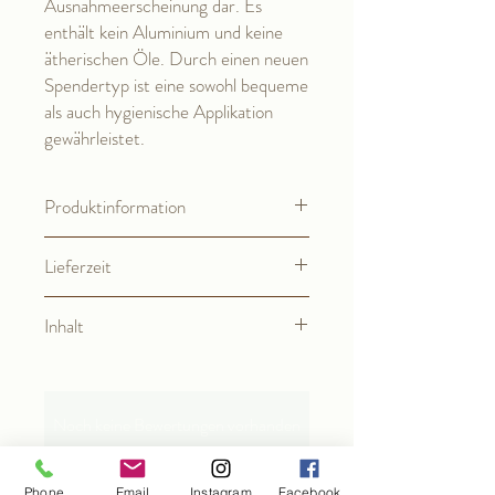
Ausnahmeerscheinung dar. Es
enthält kein Aluminium und keine
ätherischen Öle. Durch einen neuen
Spendertyp ist eine sowohl bequeme
als auch hygienische Applikation
gewährleistet.
Produktinformation
Ingredients (INCI-Deklaration der
Lieferzeit
Inhaltsstoffe):
Aqua, Butylene Glycol, Stearyl Alcohol,
2-3 Werktage
Triethyl Citrate, Methyl Glucose
Inhalt
Sesquistearate, Caprylic/Capric
Triglyceride, Vegetable Oil, Urea, Zinc
50 ml
Ricinoleate, Cetearyl Glucoside, Xanthan
Gum, Zinc PCA
Noch keine Bewertungen vorhanden
Jetzt die erste Bewertung abgeben.
Phone
Email
Instagram
Facebook