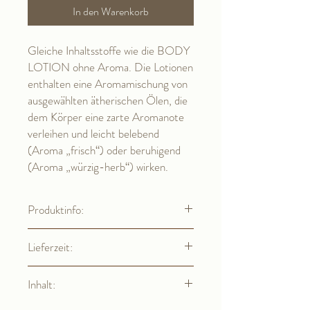
In den Warenkorb
Gleiche Inhaltsstoffe wie die BODY
LOTION ohne Aroma. Die Lotionen
enthalten eine Aromamischung von
ausgewählten ätherischen Ölen, die
dem Körper eine zarte Aromanote
verleihen und leicht belebend
(Aroma „frisch“) oder beruhigend
(Aroma „würzig-herb“) wirken.
Produktinfo:
Ingredients (INCI-Deklaration der
Lieferzeit:
Inhaltsstoffe):
Aqua, Butyrospermum Parkii Butter,
2 - 3 Werktage
Simmondsia Chinensis Oil, Butylene
Inhalt:
Glycol, Urea, Alcohol, Polyglyceryl-10
Stearate, D-alpha-Tocopheryl Acetate,