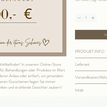
Anzahl
*
I
PRODUKT INFO
ohlbefinden! In unserem Online-Store
Lieferzeit
e für Behandlungen oder Produkte im Wert
sofort
deren Anlass oder einfach, um jemandem
Versandkosten/Abh
seren Gutscheinen liegen Sie immer
Mail/Abholung 0,-€
henken und strahlende Gesichter zaubern!
Inhalt
Noch keine Bewertungen vorhanden
1 Stück
Jetzt die erste Bewertung abgeben.