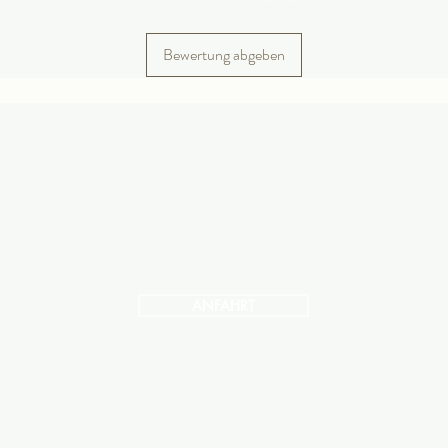
Bewertung abgeben
arkt
Öffnung
Montag 
​​Samst
und nac
ANFAHRT
Impressum
Datenschutz
AGB