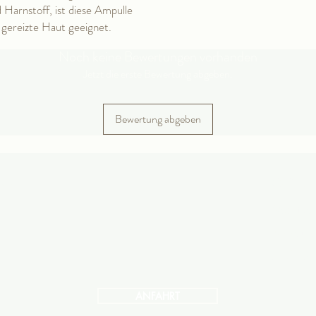
Harnstoff, ist diese Ampulle
, gereizte Haut geeignet.
Noch keine Bewertungen vorhanden
Jetzt die erste Bewertung abgeben.
Bewertung abgeben
arkt
Öffnung
Montag 
​​Samst
und nac
ANFAHRT