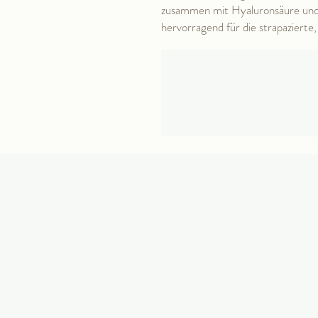
zusammen mit Hyaluronsäure und 
hervorragend für die strapazierte
Hauptmarkt 4/ Eingang Butterm
99867 Gotha
Tel.:
0152 26456712
Mail:
ivana.aura06@gmail.com