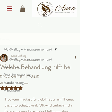
Beitrag
AURA Blog – Hautwissen kompakt
Ivana Behling
AURA Blog – Hautwissen kompakt
24. Mai
4 Min. Lesezeit
Welche Behandlung hilft bei
Behandlung
trockener Haut
Produktanwendung
Hautberatung
Aktualisiert:
29. Juni
Mit NaN von 5 Sternen bewertet.
Hautwissen
Trockene Haut ist für viele Frauen ein Thema, 
das unterschätzt wird. Oft wird einfach mehr 
Creme verwendet – in der Hoffnung, dass 