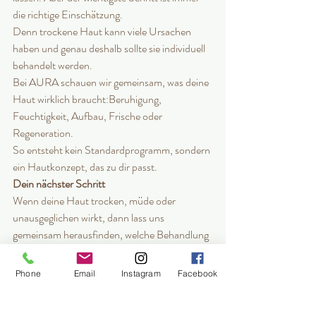
die richtige Einschätzung.
Denn trockene Haut kann viele Ursachen 
haben und genau deshalb sollte sie individuell 
behandelt werden.
Bei AURA schauen wir gemeinsam, was deine 
Haut wirklich braucht:Beruhigung, 
Feuchtigkeit, Aufbau, Frische oder 
Regeneration.
So entsteht kein Standardprogramm, sondern 
ein Hautkonzept, das zu dir passt.
Dein nächster Schritt
Wenn deine Haut trocken, müde oder 
unausgeglichen wirkt, dann lass uns 
gemeinsam herausfinden, welche Behandlung 
für dich sinnvoll ist.
Buche deine individuelle Hautberatung bei 
Phone
Email
Instagram
Facebook
AURA
.
Ich schaue mir deine Haut genau an 
und empfehle dir eine Behandlung und Pflege, 